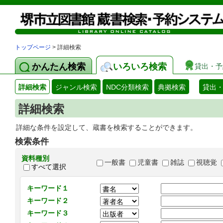
トップページ
> 詳細検索
かんたん検索
いろいろ検索
貸出・予
詳細検索
ジャンル検索
NDC分類検索
典拠検索
貸出
詳細検索
詳細な条件を設定して、蔵書を検索することができます。
検索条件
資料種別
一般書
児童書
雑誌
視聴覚
すべて選択
キーワード１
キーワード２
キーワード３