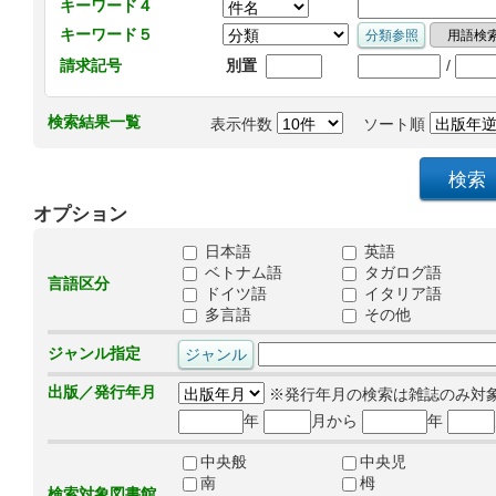
キーワード４
キーワード５
/
請求記号
別置
検索結果一覧
表示件数
ソート順
オプション
日本語
英語
ベトナム語
タガログ語
言語区分
ドイツ語
イタリア語
多言語
その他
ジャンル指定
出版／発行年月
※発行年月の検索は雑誌のみ対
年
月から
年
中央般
中央児
南
栂
検索対象図書館