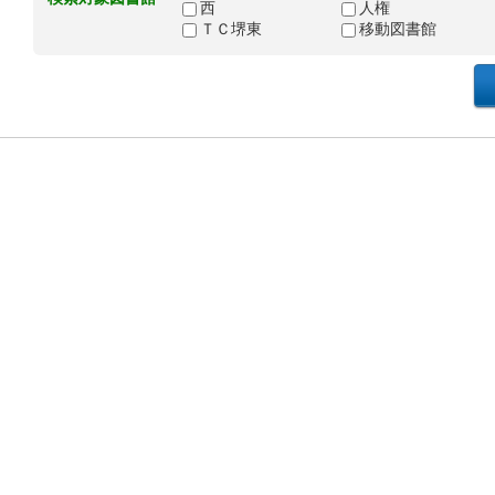
西
人権
ＴＣ堺東
移動図書館