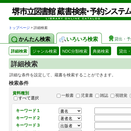
トップページ
> 詳細検索
かんたん検索
いろいろ検索
貸出・予
詳細検索
ジャンル検索
NDC分類検索
典拠検索
貸出
詳細検索
詳細な条件を設定して、蔵書を検索することができます。
検索条件
資料種別
一般書
児童書
雑誌
視聴覚
すべて選択
キーワード１
キーワード２
キーワード３