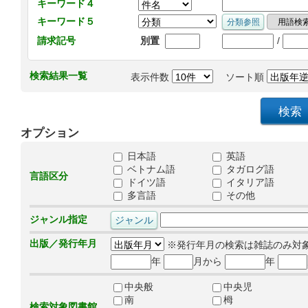
キーワード４
キーワード５
/
請求記号
別置
検索結果一覧
表示件数
ソート順
オプション
日本語
英語
ベトナム語
タガログ語
言語区分
ドイツ語
イタリア語
多言語
その他
ジャンル指定
出版／発行年月
※発行年月の検索は雑誌のみ対
年
月から
年
中央般
中央児
南
栂
検索対象図書館