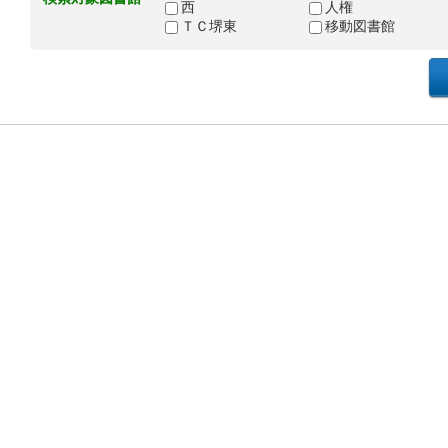
西
人権
ＴＣ堺東
移動図書館