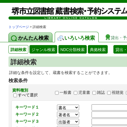
トップページ
> 詳細検索
かんたん検索
いろいろ検索
貸出・予
詳細検索
ジャンル検索
NDC分類検索
典拠検索
貸出
詳細検索
詳細な条件を設定して、蔵書を検索することができます。
検索条件
資料種別
一般書
児童書
雑誌
視聴覚
すべて選択
キーワード１
キーワード２
キーワード３