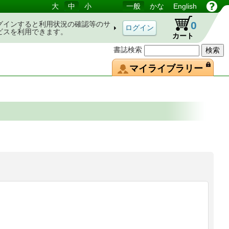
大
中
小
一般
かな
English
0
グインすると利用状況の確認等のサ
ビスを利用できます。
カート
書誌検索
マイライブラリー