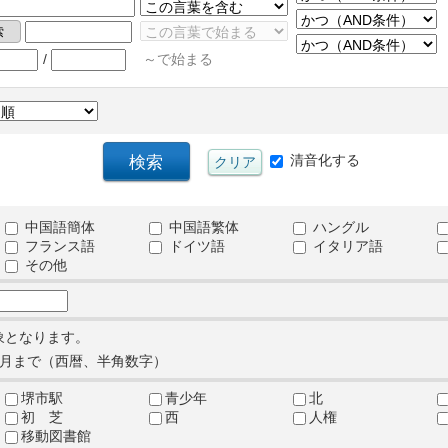
/
～で始まる
清音化する
中国語簡体
中国語繁体
ハングル
フランス語
ドイツ語
イタリア語
その他
象となります。
月まで（西暦、半角数字）
堺市駅
青少年
北
初 芝
西
人権
移動図書館