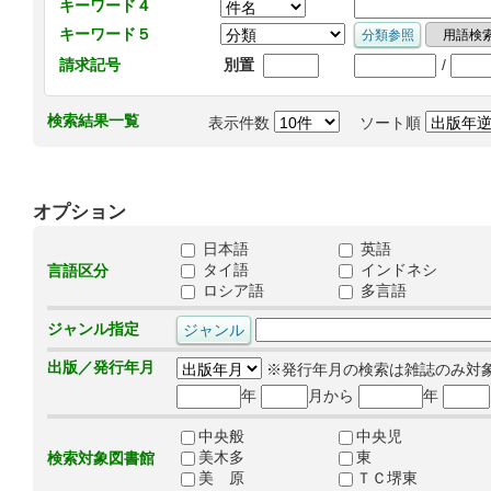
キーワード４
キーワード５
/
請求記号
別置
検索結果一覧
表示件数
ソート順
オプション
日本語
英語
タイ語
インドネシ
言語区分
ロシア語
多言語
ジャンル指定
出版／発行年月
※発行年月の検索は雑誌のみ対
年
月から
年
中央般
中央児
美木多
東
検索対象図書館
美 原
ＴＣ堺東