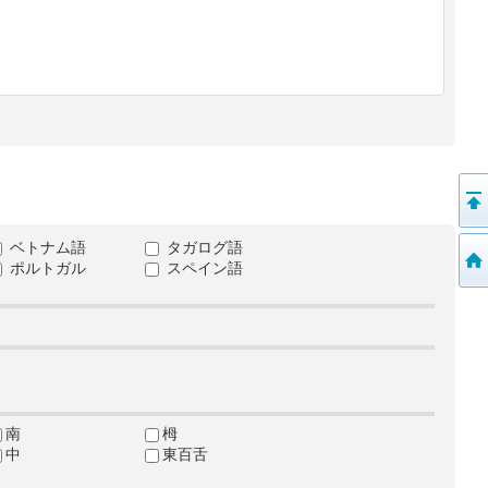
ベトナム語
タガログ語
ポルトガル
スペイン語
南
栂
中
東百舌