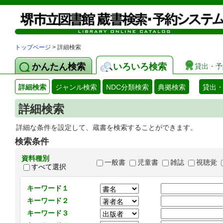
トップページ
> 詳細検索
かんたん検索
いろいろ検索
貸出・予
詳細検索
ジャンル検索
NDC分類検索
典拠検索
貸出
詳細検索
詳細な条件を設定して、蔵書を検索することができます。
検索条件
資料種別
一般書
児童書
雑誌
視聴覚
すべて選択
キーワード１
キーワード２
キーワード３