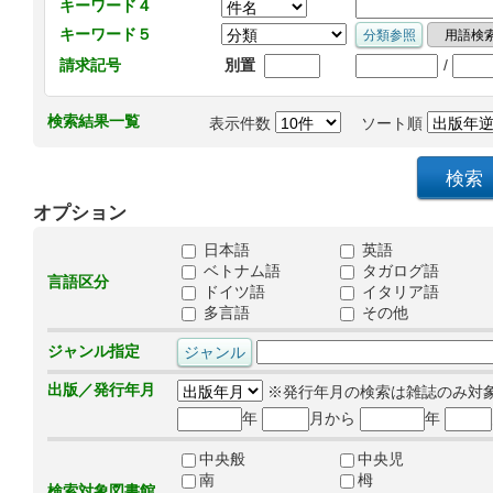
キーワード４
キーワード５
/
請求記号
別置
検索結果一覧
表示件数
ソート順
オプション
日本語
英語
ベトナム語
タガログ語
言語区分
ドイツ語
イタリア語
多言語
その他
ジャンル指定
出版／発行年月
※発行年月の検索は雑誌のみ対
年
月から
年
中央般
中央児
南
栂
検索対象図書館