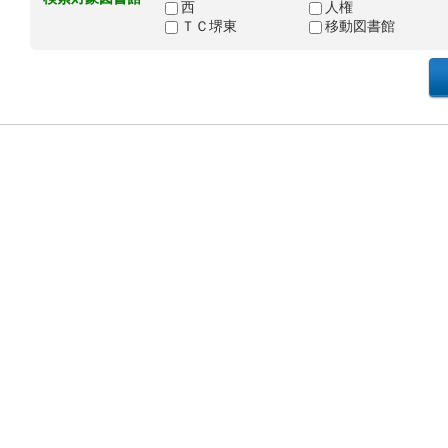
西
人権
ＴＣ堺東
移動図書館