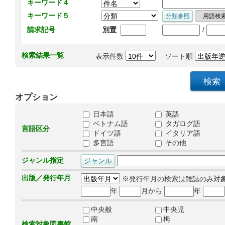
キーワード４
キーワード５
/
請求記号
別置
検索結果一覧
表示件数
ソート順
オプション
日本語
英語
ベトナム語
タガログ語
言語区分
ドイツ語
イタリア語
多言語
その他
ジャンル指定
出版／発行年月
※発行年月の検索は雑誌のみ対
年
月から
年
中央般
中央児
南
栂
検索対象図書館