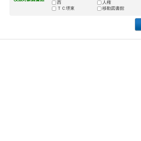
西
人権
ＴＣ堺東
移動図書館