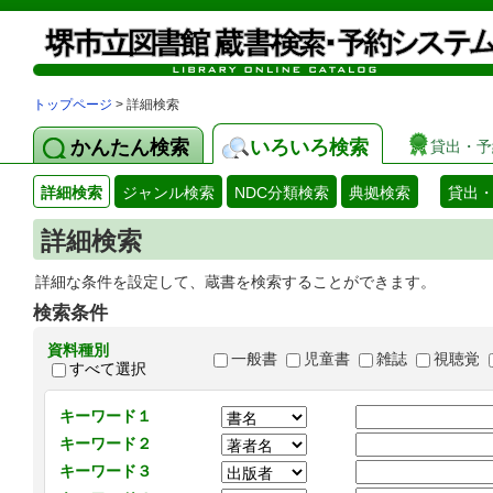
トップページ
> 詳細検索
かんたん検索
いろいろ検索
貸出・予
詳細検索
ジャンル検索
NDC分類検索
典拠検索
貸出
詳細検索
詳細な条件を設定して、蔵書を検索することができます。
検索条件
資料種別
一般書
児童書
雑誌
視聴覚
すべて選択
キーワード１
キーワード２
キーワード３