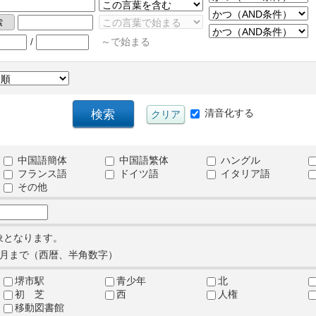
/
～で始まる
清音化する
中国語簡体
中国語繁体
ハングル
フランス語
ドイツ語
イタリア語
その他
象となります。
月まで（西暦、半角数字）
堺市駅
青少年
北
初 芝
西
人権
移動図書館