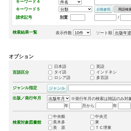
キーワード４
キーワード５
/
請求記号
別置
検索結果一覧
表示件数
ソート順
オプション
日本語
英語
タイ語
インドネシ
言語区分
ロシア語
多言語
ジャンル指定
出版／発行年月
※発行年月の検索は雑誌のみ対
年
月から
年
中央般
中央児
美木多
東
検索対象図書館
美 原
ＴＣ堺東