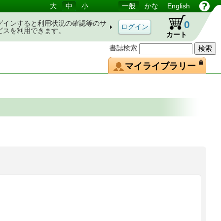
大
中
小
一般
かな
English
0
グインすると利用状況の確認等のサ
ビスを利用できます。
カート
書誌検索
マイライブラリー