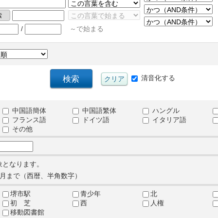
/
～で始まる
清音化する
中国語簡体
中国語繁体
ハングル
フランス語
ドイツ語
イタリア語
その他
象となります。
月まで（西暦、半角数字）
堺市駅
青少年
北
初 芝
西
人権
移動図書館