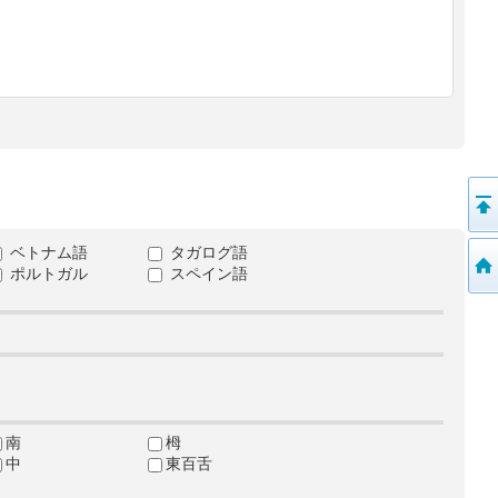
ベトナム語
タガログ語
ポルトガル
スペイン語
南
栂
中
東百舌