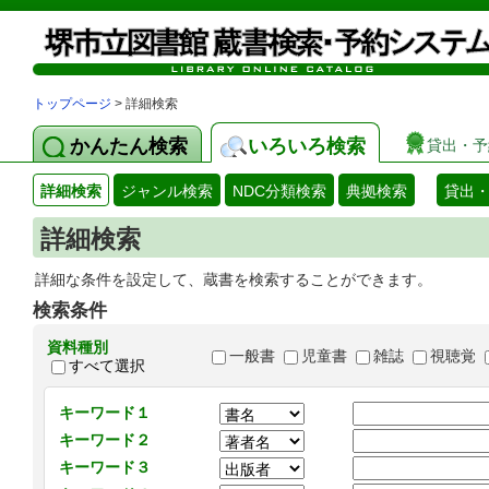
トップページ
> 詳細検索
かんたん検索
いろいろ検索
貸出・予
詳細検索
ジャンル検索
NDC分類検索
典拠検索
貸出
詳細検索
詳細な条件を設定して、蔵書を検索することができます。
検索条件
資料種別
一般書
児童書
雑誌
視聴覚
すべて選択
キーワード１
キーワード２
キーワード３