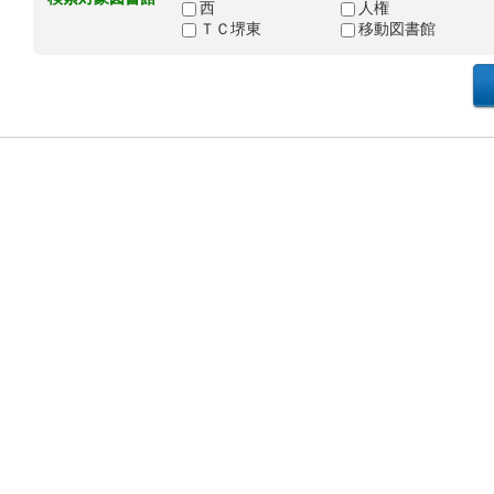
西
人権
ＴＣ堺東
移動図書館