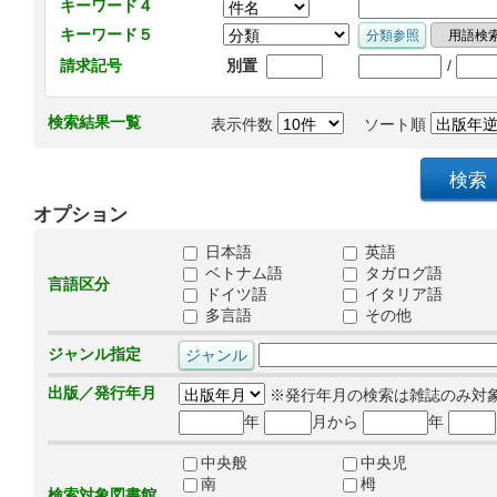
キーワード４
キーワード５
/
請求記号
別置
検索結果一覧
表示件数
ソート順
オプション
日本語
英語
ベトナム語
タガログ語
言語区分
ドイツ語
イタリア語
多言語
その他
ジャンル指定
出版／発行年月
※発行年月の検索は雑誌のみ対
年
月から
年
中央般
中央児
南
栂
検索対象図書館