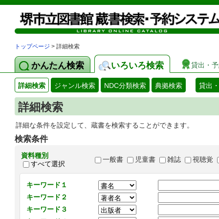
トップページ
> 詳細検索
かんたん検索
いろいろ検索
貸出・予
詳細検索
ジャンル検索
NDC分類検索
典拠検索
貸出
詳細検索
詳細な条件を設定して、蔵書を検索することができます。
検索条件
資料種別
一般書
児童書
雑誌
視聴覚
すべて選択
キーワード１
キーワード２
キーワード３