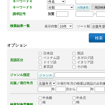
キーワード４
キーワード５
/
請求記号
別置
検索結果一覧
表示件数
ソート順
オプション
日本語
英語
ベトナム語
タガログ語
言語区分
ドイツ語
イタリア語
多言語
その他
ジャンル指定
出版／発行年月
※発行年月の検索は雑誌のみ対
年
月から
年
中央般
中央児
南
栂
検索対象図書館