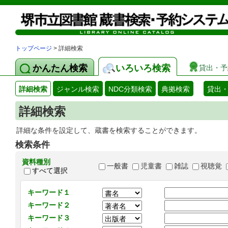
トップページ
> 詳細検索
かんたん検索
いろいろ検索
貸出・予
詳細検索
ジャンル検索
NDC分類検索
典拠検索
貸出
詳細検索
詳細な条件を設定して、蔵書を検索することができます。
検索条件
資料種別
一般書
児童書
雑誌
視聴覚
すべて選択
キーワード１
キーワード２
キーワード３