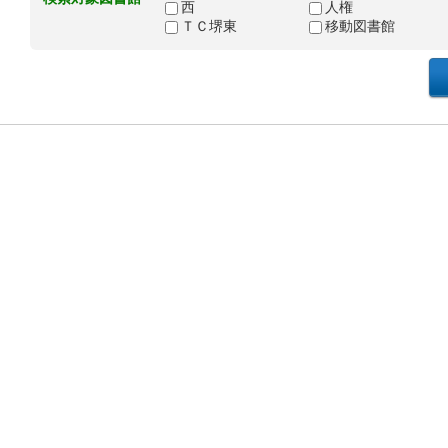
西
人権
ＴＣ堺東
移動図書館