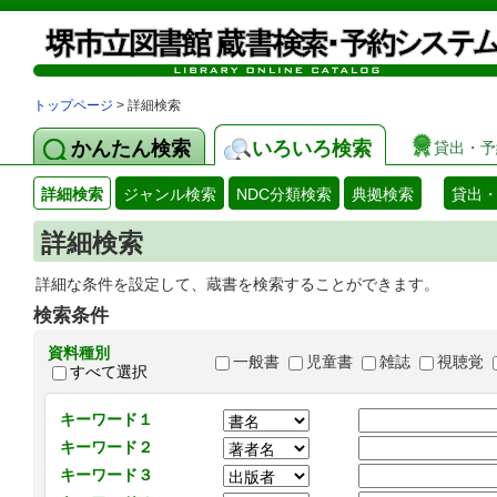
トップページ
> 詳細検索
かんたん検索
いろいろ検索
貸出・予
詳細検索
ジャンル検索
NDC分類検索
典拠検索
貸出
詳細検索
詳細な条件を設定して、蔵書を検索することができます。
検索条件
資料種別
一般書
児童書
雑誌
視聴覚
すべて選択
キーワード１
キーワード２
キーワード３