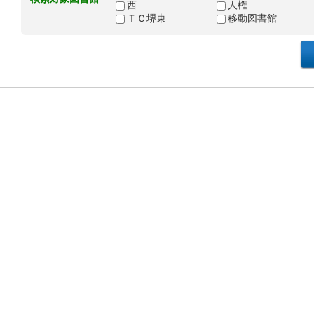
西
人権
ＴＣ堺東
移動図書館