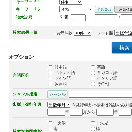
キーワード４
キーワード５
/
請求記号
別置
検索結果一覧
表示件数
ソート順
オプション
日本語
英語
ベトナム語
タガログ語
言語区分
ドイツ語
イタリア語
多言語
その他
ジャンル指定
出版／発行年月
※発行年月の検索は雑誌のみ対
年
月から
年
中央般
中央児
南
栂
検索対象図書館