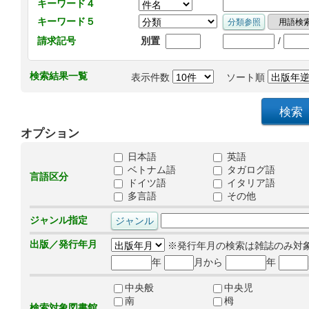
キーワード４
キーワード５
/
請求記号
別置
検索結果一覧
表示件数
ソート順
オプション
日本語
英語
ベトナム語
タガログ語
言語区分
ドイツ語
イタリア語
多言語
その他
ジャンル指定
出版／発行年月
※発行年月の検索は雑誌のみ対
年
月から
年
中央般
中央児
南
栂
検索対象図書館