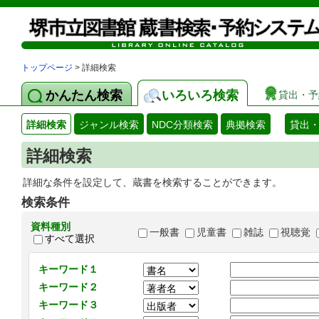
トップページ
> 詳細検索
かんたん検索
いろいろ検索
貸出・予
詳細検索
ジャンル検索
NDC分類検索
典拠検索
貸出
詳細検索
詳細な条件を設定して、蔵書を検索することができます。
検索条件
資料種別
一般書
児童書
雑誌
視聴覚
すべて選択
キーワード１
キーワード２
キーワード３