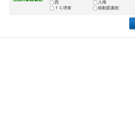
西
人権
ＴＣ堺東
移動図書館