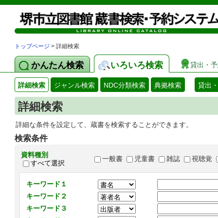
トップページ
> 詳細検索
かんたん検索
いろいろ検索
貸出・予
詳細検索
ジャンル検索
NDC分類検索
典拠検索
貸出
詳細検索
詳細な条件を設定して、蔵書を検索することができます。
検索条件
資料種別
一般書
児童書
雑誌
視聴覚
すべて選択
キーワード１
キーワード２
キーワード３