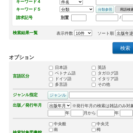
キーワード４
キーワード５
/
請求記号
別置
検索結果一覧
表示件数
ソート順
オプション
日本語
英語
ベトナム語
タガログ語
言語区分
ドイツ語
イタリア語
多言語
その他
ジャンル指定
出版／発行年月
※発行年月の検索は雑誌のみ対
年
月から
年
中央般
中央児
南
栂
検索対象図書館