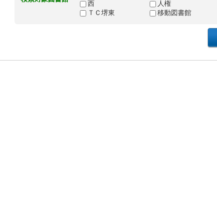
西
人権
ＴＣ堺東
移動図書館