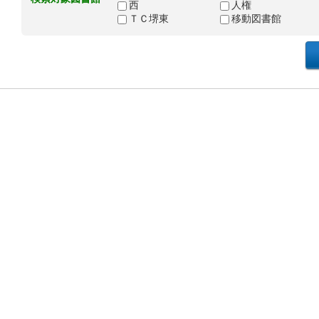
西
人権
ＴＣ堺東
移動図書館