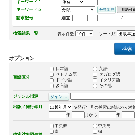
キーワード４
キーワード５
/
請求記号
別置
検索結果一覧
表示件数
ソート順
オプション
日本語
英語
ベトナム語
タガログ語
言語区分
ドイツ語
イタリア語
多言語
その他
ジャンル指定
出版／発行年月
※発行年月の検索は雑誌のみ対
年
月から
年
中央般
中央児
南
栂
検索対象図書館