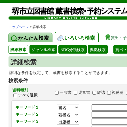
トップページ
> 詳細検索
かんたん検索
いろいろ検索
貸出・予
詳細検索
ジャンル検索
NDC分類検索
典拠検索
貸出
詳細検索
詳細な条件を設定して、蔵書を検索することができます。
検索条件
資料種別
一般書
児童書
雑誌
視聴覚
すべて選択
キーワード１
キーワード２
キーワード３