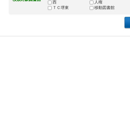
西
人権
ＴＣ堺東
移動図書館