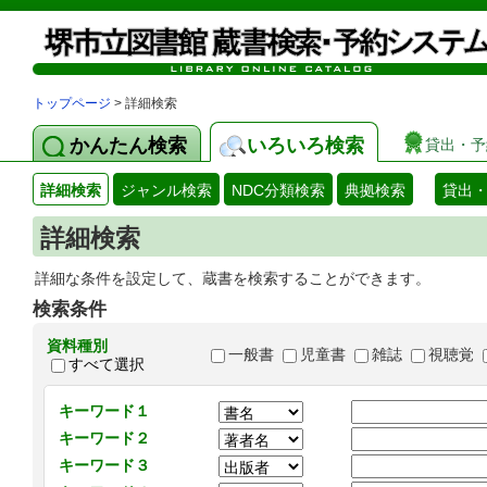
トップページ
> 詳細検索
かんたん検索
いろいろ検索
貸出・予
詳細検索
ジャンル検索
NDC分類検索
典拠検索
貸出
詳細検索
詳細な条件を設定して、蔵書を検索することができます。
検索条件
資料種別
一般書
児童書
雑誌
視聴覚
すべて選択
キーワード１
キーワード２
キーワード３