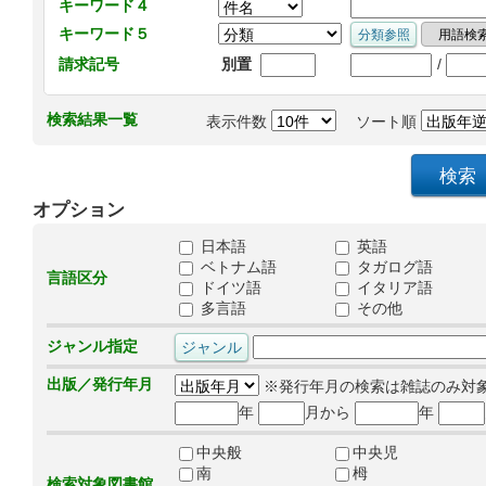
キーワード４
キーワード５
/
請求記号
別置
検索結果一覧
表示件数
ソート順
オプション
日本語
英語
ベトナム語
タガログ語
言語区分
ドイツ語
イタリア語
多言語
その他
ジャンル指定
出版／発行年月
※発行年月の検索は雑誌のみ対
年
月から
年
中央般
中央児
南
栂
検索対象図書館