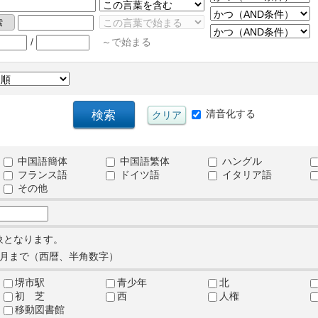
/
～で始まる
清音化する
中国語簡体
中国語繁体
ハングル
フランス語
ドイツ語
イタリア語
その他
象となります。
月まで（西暦、半角数字）
堺市駅
青少年
北
初 芝
西
人権
移動図書館