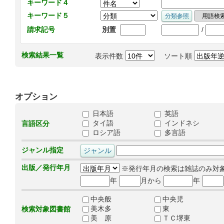
キーワード４
キーワード５
/
請求記号
別置
検索結果一覧
表示件数
ソート順
オプション
日本語
英語
タイ語
インドネシ
言語区分
ロシア語
多言語
ジャンル指定
出版／発行年月
※発行年月の検索は雑誌のみ対
年
月から
年
中央般
中央児
美木多
東
検索対象図書館
美 原
ＴＣ堺東