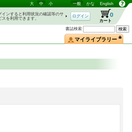
大
中
小
一般
かな
English
0
グインすると利用状況の確認等のサ
ビスを利用できます。
カート
書誌検索
マイライブラリー