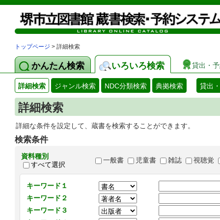
トップページ
> 詳細検索
かんたん検索
いろいろ検索
貸出・予
詳細検索
ジャンル検索
NDC分類検索
典拠検索
貸出
詳細検索
詳細な条件を設定して、蔵書を検索することができます。
検索条件
資料種別
一般書
児童書
雑誌
視聴覚
すべて選択
キーワード１
キーワード２
キーワード３