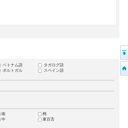
ベトナム語
タガログ語
ポルトガル
スペイン語
南
栂
中
東百舌