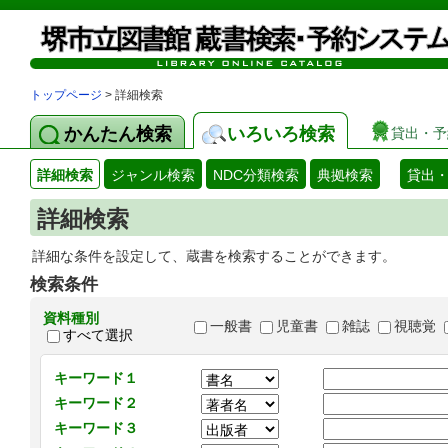
トップページ
> 詳細検索
かんたん検索
いろいろ検索
貸出・予
詳細検索
ジャンル検索
NDC分類検索
典拠検索
貸出
詳細検索
詳細な条件を設定して、蔵書を検索することができます。
検索条件
資料種別
一般書
児童書
雑誌
視聴覚
すべて選択
キーワード１
キーワード２
キーワード３