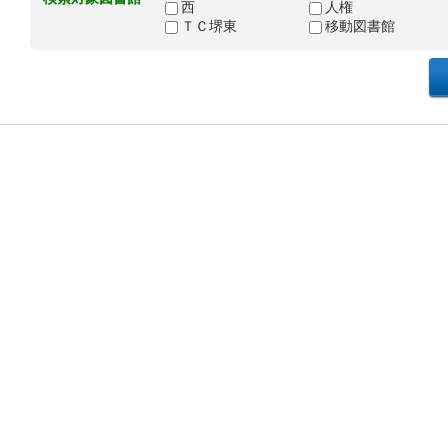
西
人権
ＴＣ堺東
移動図書館