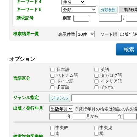
キーワード４
キーワード５
/
請求記号
別置
検索結果一覧
表示件数
ソート順
オプション
日本語
英語
ベトナム語
タガログ語
言語区分
ドイツ語
イタリア語
多言語
その他
ジャンル指定
出版／発行年月
※発行年月の検索は雑誌のみ対
年
月から
年
中央般
中央児
南
栂
検索対象図書館