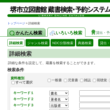
トップページ
> 詳細検索
かんたん検索
いろいろ検索
貸出・予
詳細検索
ジャンル検索
NDC分類検索
典拠検索
貸出
詳細検索
詳細な条件を設定して、蔵書を検索することができます。
検索条件
資料種別
一般書
児童書
雑誌
視聴覚
すべて選択
キーワード１
キーワード２
キーワード３