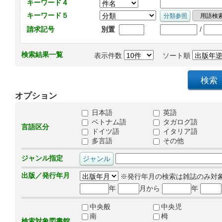
キーワード４
キーワード５
/
請求記号
別置
検索結果一覧
表示件数
ソート順
オプション
日本語
英語
ベトナム語
タガログ語
言語区分
ドイツ語
イタリア語
多言語
その他
ジャンル指定
出版／発行年月
※発行年月の検索は雑誌のみ対
年
月から
年
中央般
中央児
南
栂
検索対象図書館