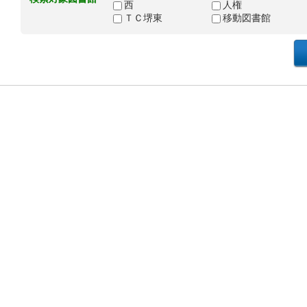
西
人権
ＴＣ堺東
移動図書館