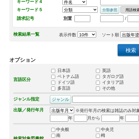
キーワード４
キーワード５
/
請求記号
別置
検索結果一覧
表示件数
ソート順
オプション
日本語
英語
ベトナム語
タガログ語
言語区分
ドイツ語
イタリア語
多言語
その他
ジャンル指定
出版／発行年月
※発行年月の検索は雑誌のみ対
年
月から
年
中央般
中央児
南
栂
検索対象図書館