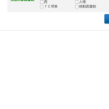
西
人権
ＴＣ堺東
移動図書館