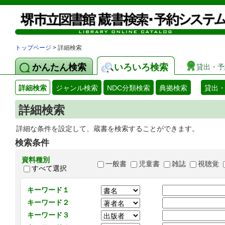
トップページ
> 詳細検索
かんたん検索
いろいろ検索
貸出・予
詳細検索
ジャンル検索
NDC分類検索
典拠検索
貸出
詳細検索
詳細な条件を設定して、蔵書を検索することができます。
検索条件
資料種別
一般書
児童書
雑誌
視聴覚
すべて選択
キーワード１
キーワード２
キーワード３