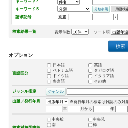
キーワード４
キーワード５
/
請求記号
別置
検索結果一覧
表示件数
ソート順
オプション
日本語
英語
ベトナム語
タガログ語
言語区分
ドイツ語
イタリア語
多言語
その他
ジャンル指定
出版／発行年月
※発行年月の検索は雑誌のみ対
年
月から
年
中央般
中央児
南
栂
検索対象図書館