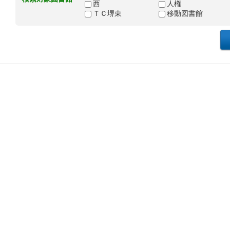
西
人権
ＴＣ堺東
移動図書館