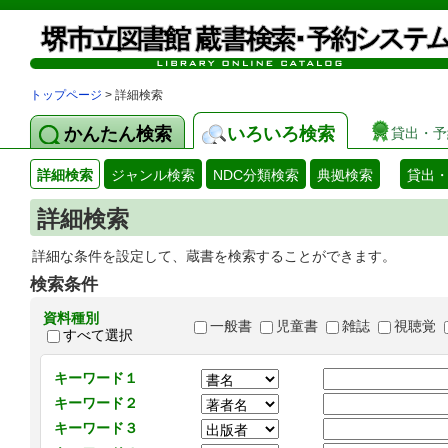
トップページ
> 詳細検索
かんたん検索
いろいろ検索
貸出・予
詳細検索
ジャンル検索
NDC分類検索
典拠検索
貸出
詳細検索
詳細な条件を設定して、蔵書を検索することができます。
検索条件
資料種別
一般書
児童書
雑誌
視聴覚
すべて選択
キーワード１
キーワード２
キーワード３