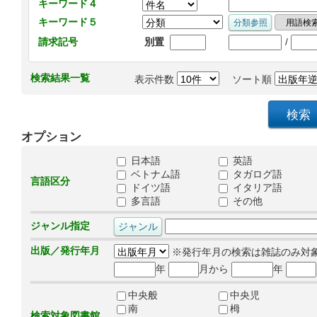
キーワード４
キーワード５
/
請求記号
別置
検索結果一覧
表示件数
ソート順
オプション
日本語
英語
ベトナム語
タガログ語
言語区分
ドイツ語
イタリア語
多言語
その他
ジャンル指定
出版／発行年月
※発行年月の検索は雑誌のみ対
年
月から
年
中央般
中央児
南
栂
検索対象図書館