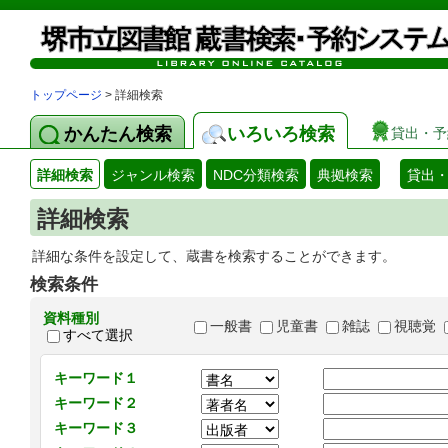
トップページ
> 詳細検索
かんたん検索
いろいろ検索
貸出・予
詳細検索
ジャンル検索
NDC分類検索
典拠検索
貸出
詳細検索
詳細な条件を設定して、蔵書を検索することができます。
検索条件
資料種別
一般書
児童書
雑誌
視聴覚
すべて選択
キーワード１
キーワード２
キーワード３