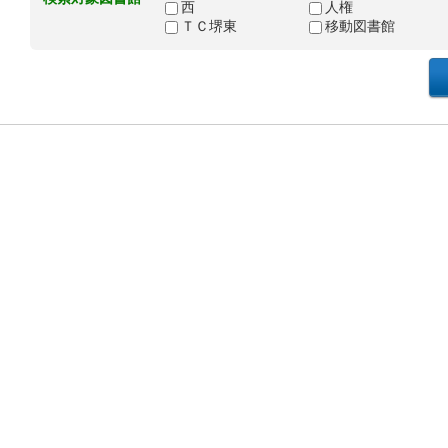
西
人権
ＴＣ堺東
移動図書館