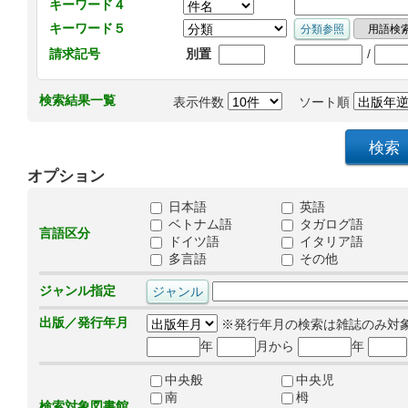
キーワード４
キーワード５
/
請求記号
別置
検索結果一覧
表示件数
ソート順
オプション
日本語
英語
ベトナム語
タガログ語
言語区分
ドイツ語
イタリア語
多言語
その他
ジャンル指定
出版／発行年月
※発行年月の検索は雑誌のみ対
年
月から
年
中央般
中央児
南
栂
検索対象図書館