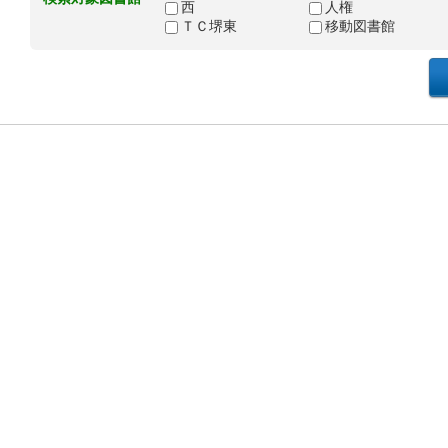
西
人権
ＴＣ堺東
移動図書館