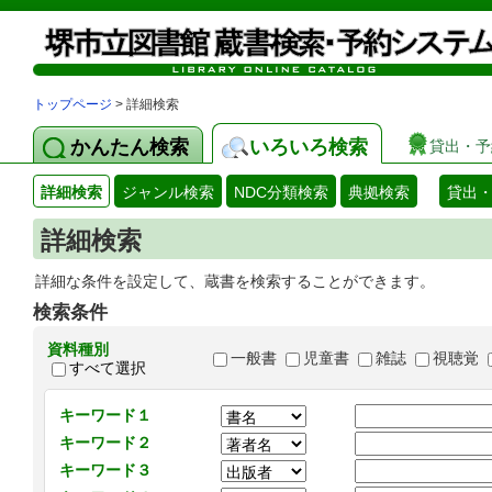
トップページ
> 詳細検索
かんたん検索
いろいろ検索
貸出・予
詳細検索
ジャンル検索
NDC分類検索
典拠検索
貸出
詳細検索
詳細な条件を設定して、蔵書を検索することができます。
検索条件
資料種別
一般書
児童書
雑誌
視聴覚
すべて選択
キーワード１
キーワード２
キーワード３