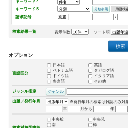
キーワード４
キーワード５
/
請求記号
別置
検索結果一覧
表示件数
ソート順
オプション
日本語
英語
ベトナム語
タガログ語
言語区分
ドイツ語
イタリア語
多言語
その他
ジャンル指定
出版／発行年月
※発行年月の検索は雑誌のみ対
年
月から
年
中央般
中央児
南
栂
検索対象図書館