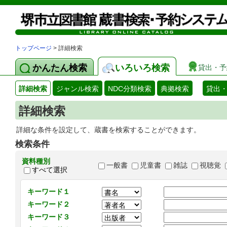
トップページ
> 詳細検索
かんたん検索
いろいろ検索
貸出・予
詳細検索
ジャンル検索
NDC分類検索
典拠検索
貸出
詳細検索
詳細な条件を設定して、蔵書を検索することができます。
検索条件
資料種別
一般書
児童書
雑誌
視聴覚
すべて選択
キーワード１
キーワード２
キーワード３