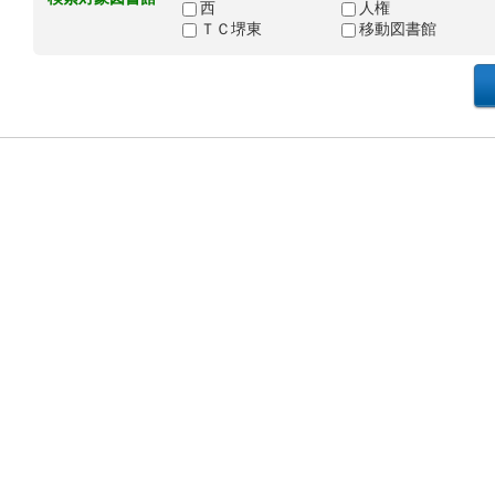
西
人権
ＴＣ堺東
移動図書館