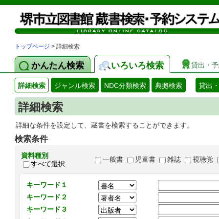
トップページ
> 詳細検索
かんたん検索
いろいろ検索
貸出・予
詳細検索
ジャンル検索
NDC分類検索
典拠検索
貸出
詳細検索
詳細な条件を設定して、蔵書を検索することができます。
検索条件
資料種別
一般書
児童書
雑誌
視聴覚
すべて選択
キーワード１
キーワード２
キーワード３