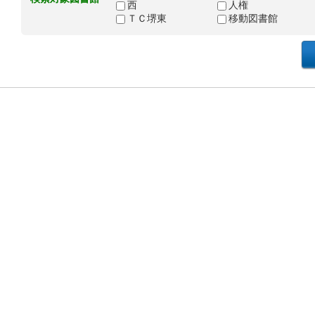
西
人権
ＴＣ堺東
移動図書館