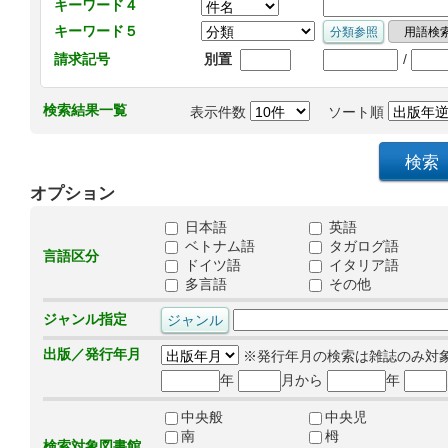
キーワード４
キーワード５
/
請求記号
別置
検索結果一覧
表示件数
ソート順
オプション
日本語
英語
ベトナム語
タガログ語
言語区分
ドイツ語
イタリア語
多言語
その他
ジャンル指定
出版／発行年月
※発行年月の検索は雑誌のみ対
年
月から
年
中央般
中央児
南
栂
検索対象図書館