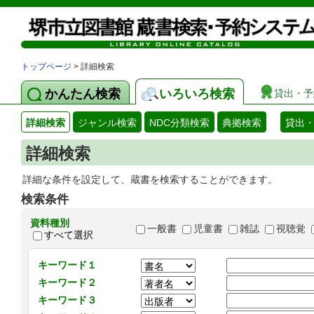
トップページ
> 詳細検索
かんたん検索
いろいろ検索
貸出・予
詳細検索
ジャンル検索
NDC分類検索
典拠検索
貸出
詳細検索
詳細な条件を設定して、蔵書を検索することができます。
検索条件
資料種別
一般書
児童書
雑誌
視聴覚
すべて選択
キーワード１
キーワード２
キーワード３