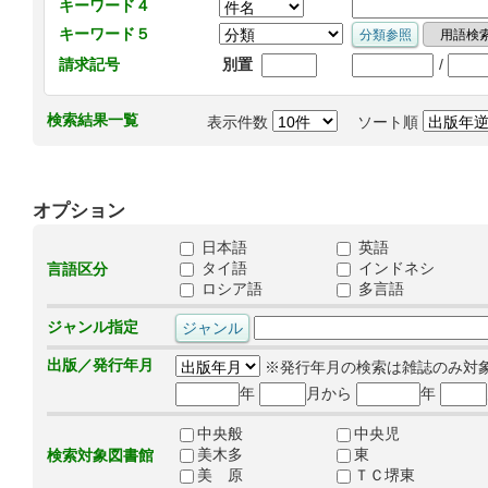
キーワード４
キーワード５
/
請求記号
別置
検索結果一覧
表示件数
ソート順
オプション
日本語
英語
タイ語
インドネシ
言語区分
ロシア語
多言語
ジャンル指定
出版／発行年月
※発行年月の検索は雑誌のみ対
年
月から
年
中央般
中央児
美木多
東
検索対象図書館
美 原
ＴＣ堺東