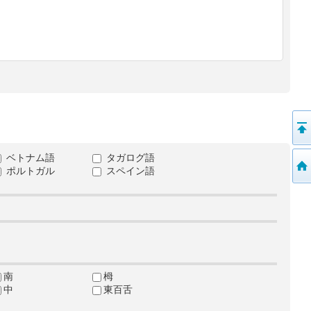
ベトナム語
タガログ語
ポルトガル
スペイン語
南
栂
中
東百舌