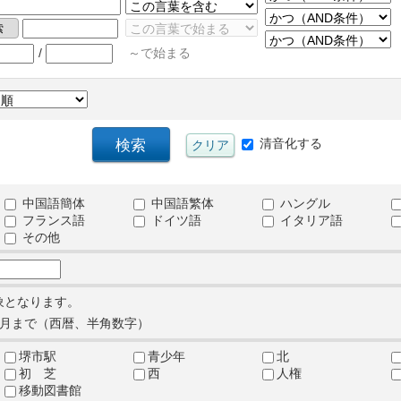
/
～で始まる
清音化する
中国語簡体
中国語繁体
ハングル
フランス語
ドイツ語
イタリア語
その他
象となります。
月まで（西暦、半角数字）
堺市駅
青少年
北
初 芝
西
人権
移動図書館