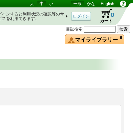
大
中
小
一般
かな
English
0
グインすると利用状況の確認等のサ
ビスを利用できます。
カート
書誌検索
マイライブラリー