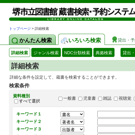
トップページ
> 詳細検索
かんたん検索
いろいろ検索
貸出・予
詳細検索
ジャンル検索
NDC分類検索
典拠検索
貸出
詳細検索
詳細な条件を設定して、蔵書を検索することができます。
検索条件
資料種別
一般書
児童書
雑誌
視聴覚
すべて選択
キーワード１
キーワード２
キーワード３