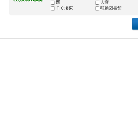
西
人権
ＴＣ堺東
移動図書館