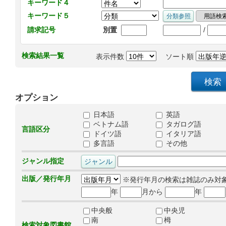
キーワード４
キーワード５
/
請求記号
別置
検索結果一覧
表示件数
ソート順
オプション
日本語
英語
ベトナム語
タガログ語
言語区分
ドイツ語
イタリア語
多言語
その他
ジャンル指定
出版／発行年月
※発行年月の検索は雑誌のみ対
年
月から
年
中央般
中央児
南
栂
検索対象図書館