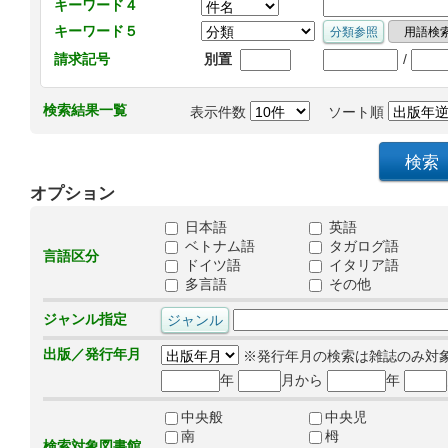
キーワード４
キーワード５
/
請求記号
別置
検索結果一覧
表示件数
ソート順
オプション
日本語
英語
ベトナム語
タガログ語
言語区分
ドイツ語
イタリア語
多言語
その他
ジャンル指定
出版／発行年月
※発行年月の検索は雑誌のみ対
年
月から
年
中央般
中央児
南
栂
検索対象図書館