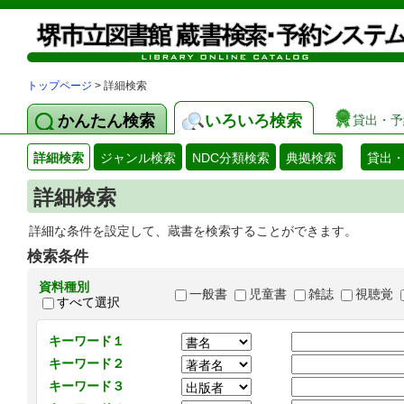
トップページ
> 詳細検索
かんたん検索
いろいろ検索
貸出・予
詳細検索
ジャンル検索
NDC分類検索
典拠検索
貸出
詳細検索
詳細な条件を設定して、蔵書を検索することができます。
検索条件
資料種別
一般書
児童書
雑誌
視聴覚
すべて選択
キーワード１
キーワード２
キーワード３