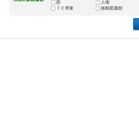
西
人権
ＴＣ堺東
移動図書館