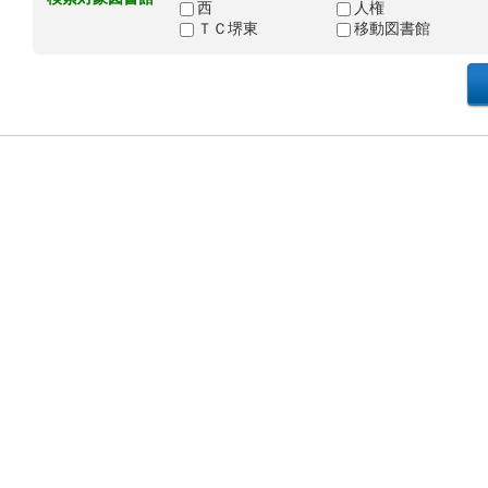
西
人権
ＴＣ堺東
移動図書館