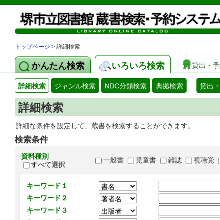
トップページ
> 詳細検索
かんたん検索
いろいろ検索
貸出・予
詳細検索
ジャンル検索
NDC分類検索
典拠検索
貸出
詳細検索
詳細な条件を設定して、蔵書を検索することができます。
検索条件
資料種別
一般書
児童書
雑誌
視聴覚
すべて選択
キーワード１
キーワード２
キーワード３