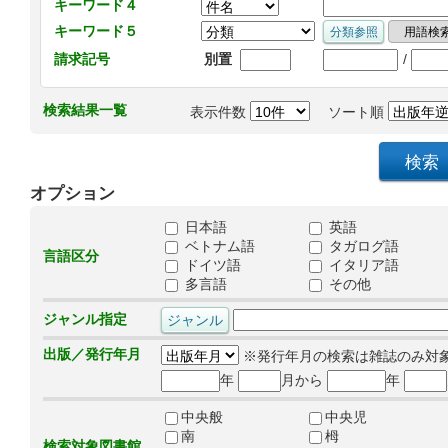
キーワード４
キーワード５
/
請求記号
別置
検索結果一覧
表示件数
ソート順
オプション
日本語
英語
ベトナム語
タガログ語
言語区分
ドイツ語
イタリア語
多言語
その他
ジャンル指定
出版／発行年月
※発行年月の検索は雑誌のみ対
年
月から
年
中央般
中央児
南
栂
検索対象図書館