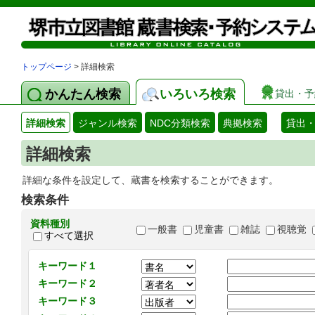
トップページ
> 詳細検索
かんたん検索
いろいろ検索
貸出・予
詳細検索
ジャンル検索
NDC分類検索
典拠検索
貸出
詳細検索
詳細な条件を設定して、蔵書を検索することができます。
検索条件
資料種別
一般書
児童書
雑誌
視聴覚
すべて選択
キーワード１
キーワード２
キーワード３