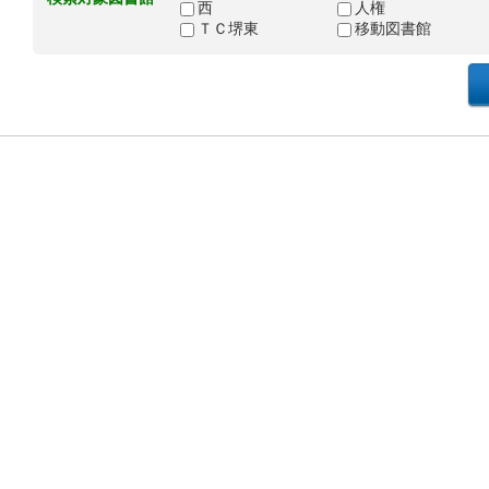
西
人権
ＴＣ堺東
移動図書館