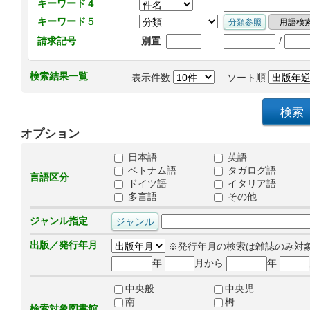
キーワード４
キーワード５
/
請求記号
別置
検索結果一覧
表示件数
ソート順
オプション
日本語
英語
ベトナム語
タガログ語
言語区分
ドイツ語
イタリア語
多言語
その他
ジャンル指定
出版／発行年月
※発行年月の検索は雑誌のみ対
年
月から
年
中央般
中央児
南
栂
検索対象図書館