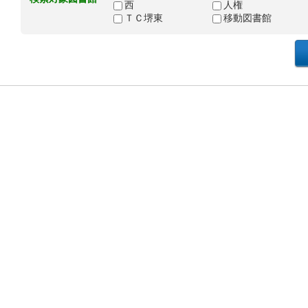
西
人権
ＴＣ堺東
移動図書館