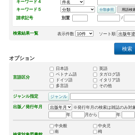
キーワード４
キーワード５
/
請求記号
別置
検索結果一覧
表示件数
ソート順
オプション
日本語
英語
ベトナム語
タガログ語
言語区分
ドイツ語
イタリア語
多言語
その他
ジャンル指定
出版／発行年月
※発行年月の検索は雑誌のみ対
年
月から
年
中央般
中央児
南
栂
検索対象図書館