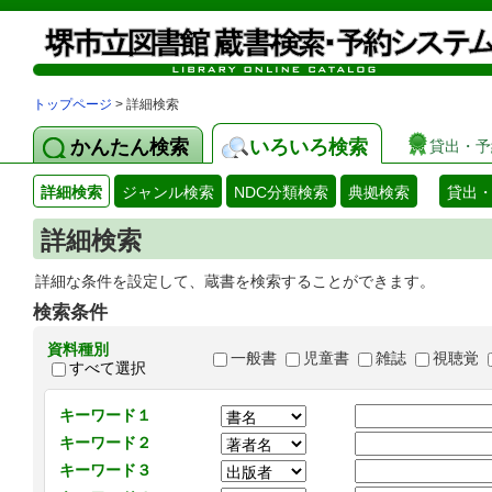
トップページ
> 詳細検索
かんたん検索
いろいろ検索
貸出・予
詳細検索
ジャンル検索
NDC分類検索
典拠検索
貸出
詳細検索
詳細な条件を設定して、蔵書を検索することができます。
検索条件
資料種別
一般書
児童書
雑誌
視聴覚
すべて選択
キーワード１
キーワード２
キーワード３