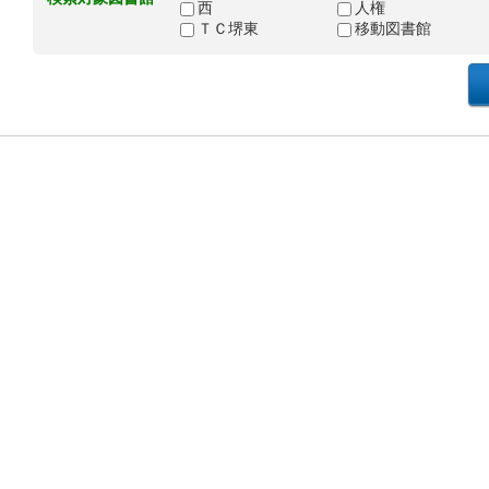
西
人権
ＴＣ堺東
移動図書館