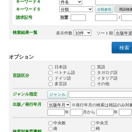
キーワード４
キーワード５
/
請求記号
別置
検索結果一覧
表示件数
ソート順
オプション
日本語
英語
ベトナム語
タガログ語
言語区分
ドイツ語
イタリア語
多言語
その他
ジャンル指定
出版／発行年月
※発行年月の検索は雑誌のみ対
年
月から
年
中央般
中央児
南
栂
検索対象図書館