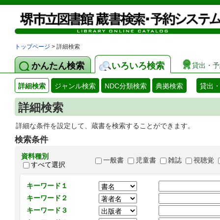
トップページ
> 詳細検索
かんたん検索
いろいろ検索
貸出・予
詳細検索
ジャンル検索
NDC分類検索
典拠検索
貸出
詳細検索
詳細な条件を設定して、蔵書を検索することができます。
検索条件
資料種別
一般書
児童書
雑誌
視聴覚
すべて選択
キーワード１
キーワード２
キーワード３