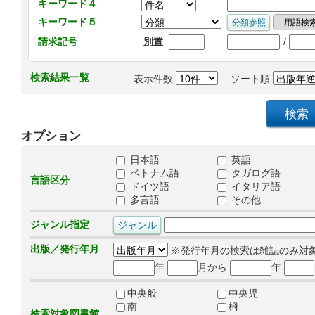
キーワード４
キーワード５
/
請求記号
別置
検索結果一覧
表示件数
ソート順
オプション
日本語
英語
ベトナム語
タガログ語
言語区分
ドイツ語
イタリア語
多言語
その他
ジャンル指定
出版／発行年月
※発行年月の検索は雑誌のみ対
年
月から
年
中央般
中央児
南
栂
検索対象図書館