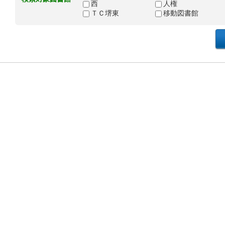
西
人権
ＴＣ堺東
移動図書館