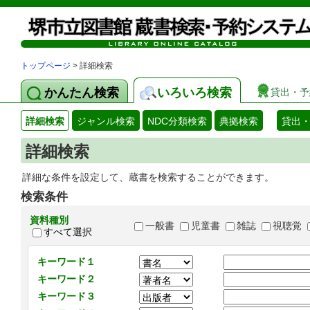
トップページ
> 詳細検索
かんたん検索
いろいろ検索
貸出・予
詳細検索
ジャンル検索
NDC分類検索
典拠検索
貸出
詳細検索
詳細な条件を設定して、蔵書を検索することができます。
検索条件
資料種別
一般書
児童書
雑誌
視聴覚
すべて選択
キーワード１
キーワード２
キーワード３