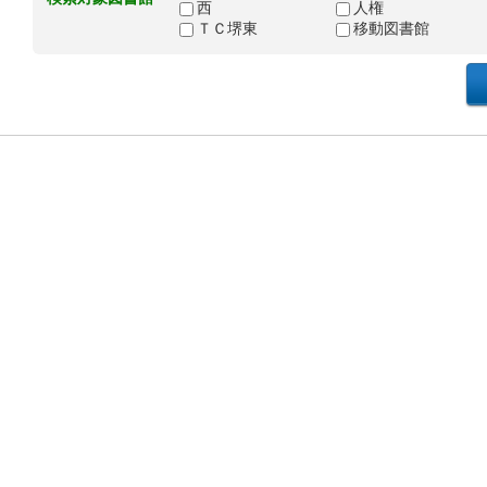
西
人権
ＴＣ堺東
移動図書館