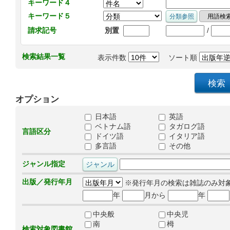
キーワード４
キーワード５
/
請求記号
別置
検索結果一覧
表示件数
ソート順
オプション
日本語
英語
ベトナム語
タガログ語
言語区分
ドイツ語
イタリア語
多言語
その他
ジャンル指定
出版／発行年月
※発行年月の検索は雑誌のみ対
年
月から
年
中央般
中央児
南
栂
検索対象図書館