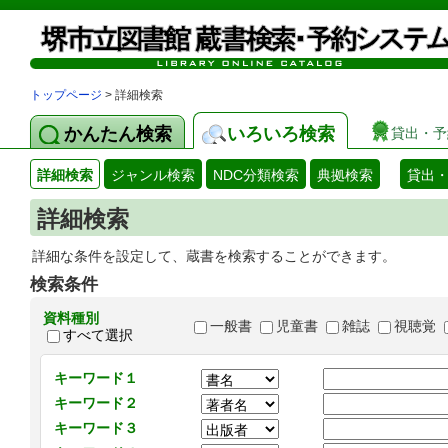
トップページ
> 詳細検索
かんたん検索
いろいろ検索
貸出・予
詳細検索
ジャンル検索
NDC分類検索
典拠検索
貸出
詳細検索
詳細な条件を設定して、蔵書を検索することができます。
検索条件
資料種別
一般書
児童書
雑誌
視聴覚
すべて選択
キーワード１
キーワード２
キーワード３