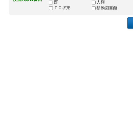
西
人権
ＴＣ堺東
移動図書館