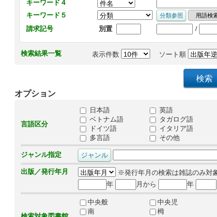
キーワード４
キーワード５
/
請求記号
別置
検索結果一覧
表示件数
ソート順
オプション
日本語
英語
ベトナム語
タガログ語
言語区分
ドイツ語
イタリア語
多言語
その他
ジャンル指定
出版／発行年月
※発行年月の検索は雑誌のみ対
年
月から
年
中央般
中央児
南
栂
検索対象図書館