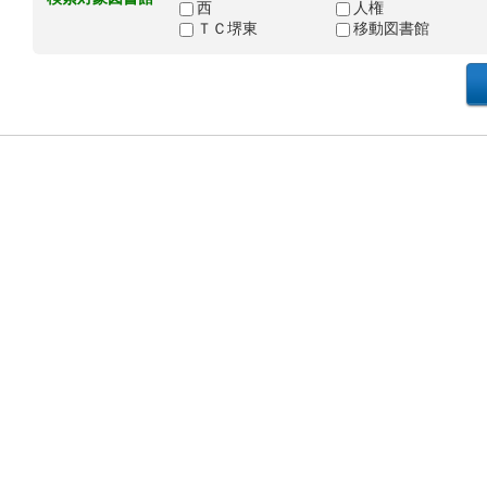
西
人権
ＴＣ堺東
移動図書館