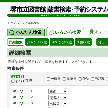
トップページ
> 詳細検索
かんたん検索
いろいろ検索
貸出・予
詳細検索
ジャンル検索
NDC分類検索
典拠検索
貸出
詳細検索
詳細な条件を設定して、蔵書を検索することができます。
検索条件
資料種別
一般書
児童書
雑誌
視聴覚
すべて選択
キーワード１
キーワード２
キーワード３