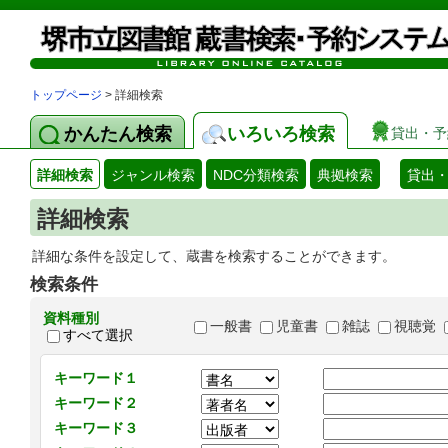
トップページ
> 詳細検索
かんたん検索
いろいろ検索
貸出・予
詳細検索
ジャンル検索
NDC分類検索
典拠検索
貸出
詳細検索
詳細な条件を設定して、蔵書を検索することができます。
検索条件
資料種別
一般書
児童書
雑誌
視聴覚
すべて選択
キーワード１
キーワード２
キーワード３