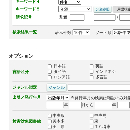
キーワード４
キーワード５
/
請求記号
別置
検索結果一覧
表示件数
ソート順
オプション
日本語
英語
タイ語
インドネシ
言語区分
ロシア語
多言語
ジャンル指定
出版／発行年月
※発行年月の検索は雑誌のみ対
年
月から
年
中央般
中央児
美木多
東
検索対象図書館
美 原
ＴＣ堺東