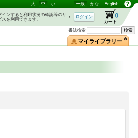
大
中
小
一般
かな
English
0
グインすると利用状況の確認等のサ
ビスを利用できます。
カート
書誌検索
マイライブラリー