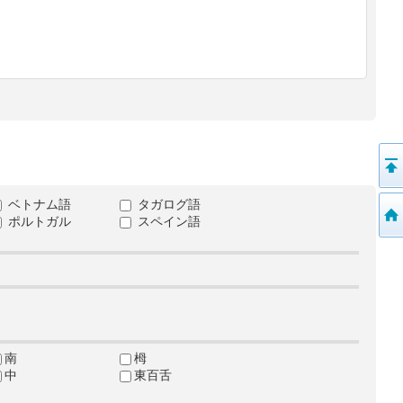
ベトナム語
タガログ語
ポルトガル
スペイン語
南
栂
中
東百舌