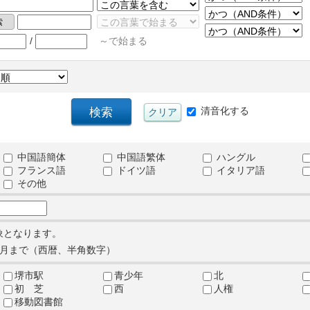
/
～で始まる
清音化する
中国語簡体
中国語繁体
ハングル
フランス語
ドイツ語
イタリア語
その他
象となります。
月まで（西暦、半角数字）
堺市駅
青少年
北
初 芝
西
人権
移動図書館