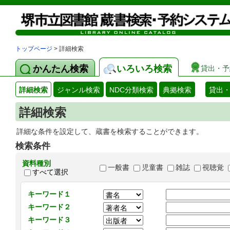
トップページ
> 詳細検索
かんたん検索
いろいろ検索
貸出・予
詳細検索
ジャンル検索
NDC分類検索
典拠検索
貸出
詳細検索
詳細な条件を設定して、蔵書を検索することができます。
検索条件
資料種別
一般書
児童書
雑誌
視聴覚
すべて選択
キーワード１
キーワード２
キーワード３