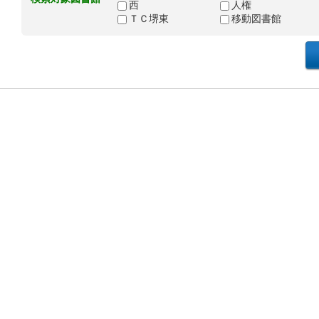
西
人権
ＴＣ堺東
移動図書館