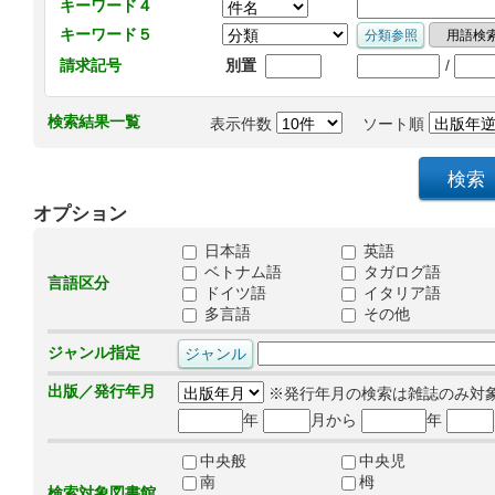
キーワード４
キーワード５
/
請求記号
別置
検索結果一覧
表示件数
ソート順
オプション
日本語
英語
ベトナム語
タガログ語
言語区分
ドイツ語
イタリア語
多言語
その他
ジャンル指定
出版／発行年月
※発行年月の検索は雑誌のみ対
年
月から
年
中央般
中央児
南
栂
検索対象図書館