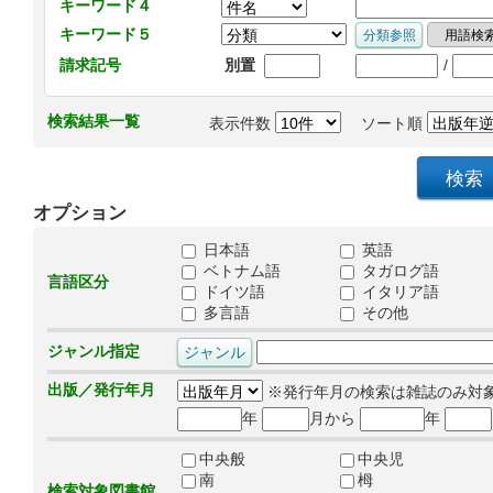
キーワード４
キーワード５
/
請求記号
別置
検索結果一覧
表示件数
ソート順
オプション
日本語
英語
ベトナム語
タガログ語
言語区分
ドイツ語
イタリア語
多言語
その他
ジャンル指定
出版／発行年月
※発行年月の検索は雑誌のみ対
年
月から
年
中央般
中央児
南
栂
検索対象図書館