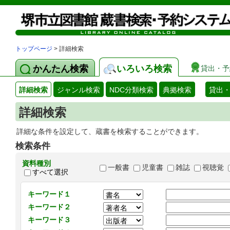
トップページ
> 詳細検索
かんたん検索
いろいろ検索
貸出・予
詳細検索
ジャンル検索
NDC分類検索
典拠検索
貸出
詳細検索
詳細な条件を設定して、蔵書を検索することができます。
検索条件
資料種別
一般書
児童書
雑誌
視聴覚
すべて選択
キーワード１
キーワード２
キーワード３