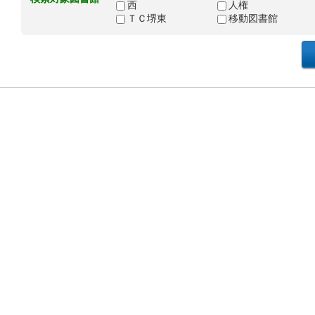
西
人権
ＴＣ堺東
移動図書館