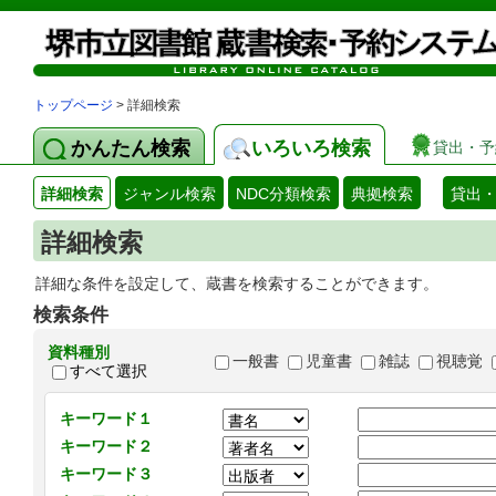
トップページ
> 詳細検索
かんたん検索
いろいろ検索
貸出・予
詳細検索
ジャンル検索
NDC分類検索
典拠検索
貸出
詳細検索
詳細な条件を設定して、蔵書を検索することができます。
検索条件
資料種別
一般書
児童書
雑誌
視聴覚
すべて選択
キーワード１
キーワード２
キーワード３