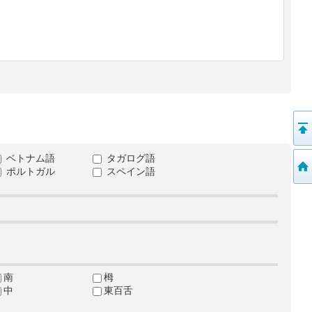
ベトナム語
タガログ語
ポルトガル
スペイン語
南
栂
中
東百舌