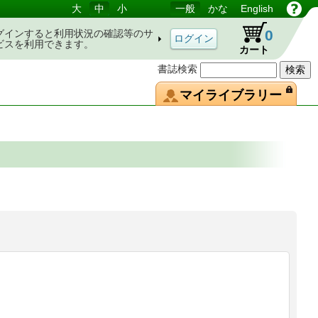
大
中
小
一般
かな
English
0
グインすると利用状況の確認等のサ
ビスを利用できます。
カート
書誌検索
マイライブラリー