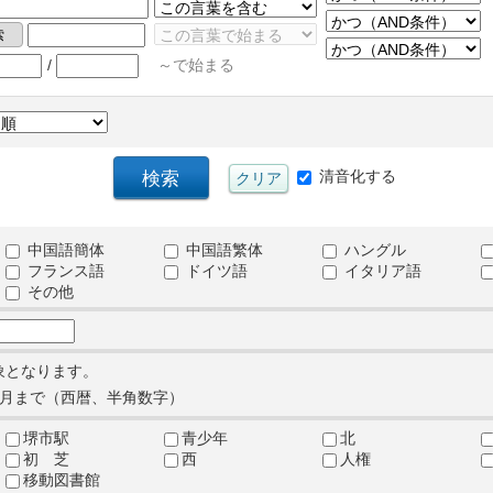
/
～で始まる
清音化する
中国語簡体
中国語繁体
ハングル
フランス語
ドイツ語
イタリア語
その他
象となります。
月まで（西暦、半角数字）
堺市駅
青少年
北
初 芝
西
人権
移動図書館