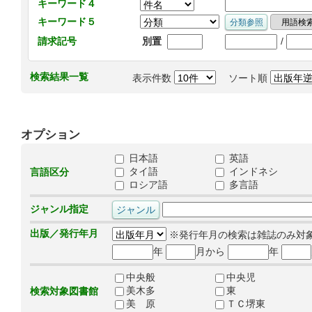
キーワード４
キーワード５
/
請求記号
別置
検索結果一覧
表示件数
ソート順
オプション
日本語
英語
タイ語
インドネシ
言語区分
ロシア語
多言語
ジャンル指定
出版／発行年月
※発行年月の検索は雑誌のみ対
年
月から
年
中央般
中央児
美木多
東
検索対象図書館
美 原
ＴＣ堺東