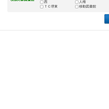
西
人権
ＴＣ堺東
移動図書館