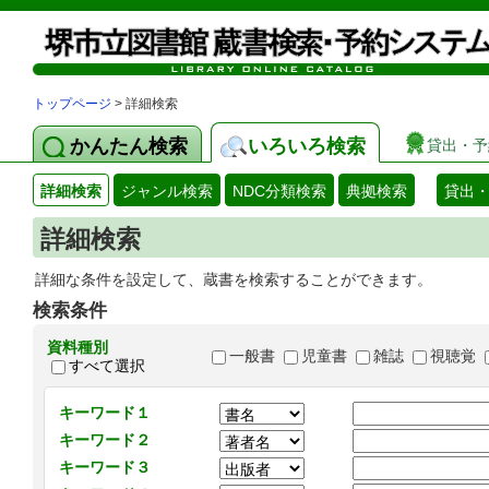
トップページ
> 詳細検索
かんたん検索
いろいろ検索
貸出・予
詳細検索
ジャンル検索
NDC分類検索
典拠検索
貸出
詳細検索
詳細な条件を設定して、蔵書を検索することができます。
検索条件
資料種別
一般書
児童書
雑誌
視聴覚
すべて選択
キーワード１
キーワード２
キーワード３