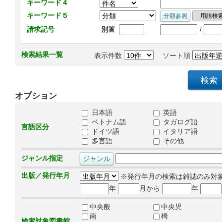
キーワード４
キーワード５
/
請求記号
別置
検索結果一覧
表示件数
ソート順
オプション
日本語
英語
ベトナム語
タガログ語
言語区分
ドイツ語
イタリア語
多言語
その他
ジャンル指定
出版／発行年月
※発行年月の検索は雑誌のみ対
年
月から
年
中央般
中央児
南
栂
検索対象図書館