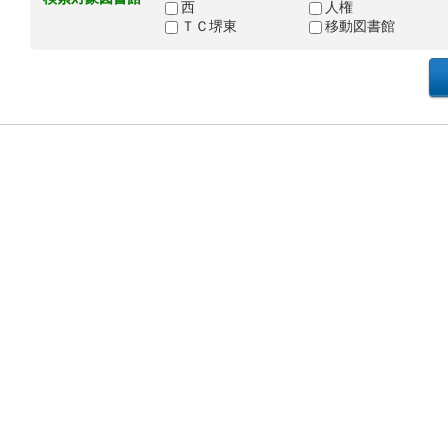
西
人権
ＴＣ堺東
移動図書館