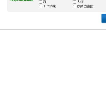
西
人権
ＴＣ堺東
移動図書館