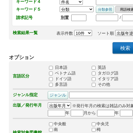
キーワード４
キーワード５
/
請求記号
別置
検索結果一覧
表示件数
ソート順
オプション
日本語
英語
ベトナム語
タガログ語
言語区分
ドイツ語
イタリア語
多言語
その他
ジャンル指定
出版／発行年月
※発行年月の検索は雑誌のみ対
年
月から
年
中央般
中央児
南
栂
検索対象図書館