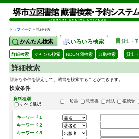
トップページ
> 詳細検索
かんたん検索
いろいろ検索
貸出・予
詳細検索
ジャンル検索
NDC分類検索
典拠検索
貸出
詳細検索
詳細な条件を設定して、蔵書を検索することができます。
検索条件
資料種別
一般書
児童書
雑誌
視聴覚
すべて選択
キーワード１
キーワード２
キーワード３