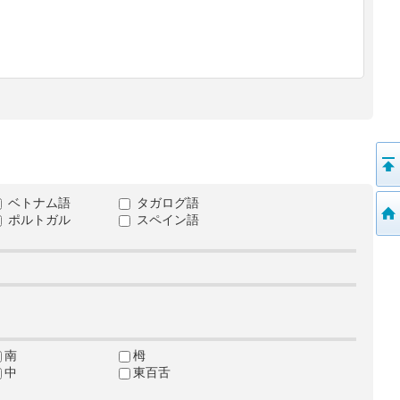
ベトナム語
タガログ語
ポルトガル
スペイン語
南
栂
中
東百舌