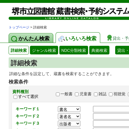
トップページ
> 詳細検索
かんたん検索
いろいろ検索
貸出・予
詳細検索
ジャンル検索
NDC分類検索
典拠検索
貸出
詳細検索
詳細な条件を設定して、蔵書を検索することができます。
検索条件
資料種別
一般書
児童書
雑誌
視聴覚
すべて選択
キーワード１
キーワード２
キーワード３