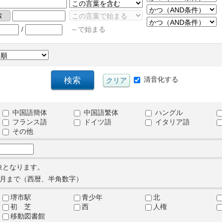
/
～で始まる
清音化する
中国語簡体
中国語繁体
ハングル
フランス語
ドイツ語
イタリア語
その他
象となります。
月まで（西暦、半角数字）
堺市駅
青少年
北
初 芝
西
人権
移動図書館