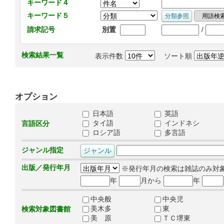
キーワード４
キーワード５
/
請求記号
別置
検索結果一覧
表示件数
ソート順
オプション
日本語
英語
タイ語
インドネシ
言語区分
ロシア語
多言語
ジャンル指定
出版／発行年月
※発行年月の検索は雑誌のみ対
年
月から
年
中央般
中央児
美木多
東
検索対象図書館
美 原
ＴＣ堺東