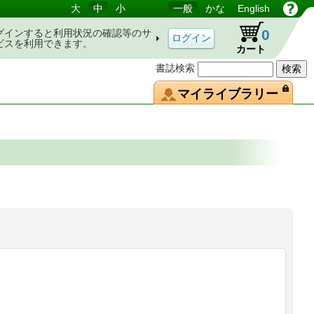
大
中
小
一般
かな
English
0
グインすると利用状況の確認等のサ
ビスを利用できます。
カート
書誌検索
マイライブラリー