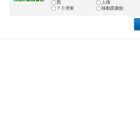
西
人権
ＴＣ堺東
移動図書館