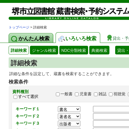
トップページ
> 詳細検索
かんたん検索
いろいろ検索
貸出・予
詳細検索
ジャンル検索
NDC分類検索
典拠検索
貸出
詳細検索
詳細な条件を設定して、蔵書を検索することができます。
検索条件
資料種別
一般書
児童書
雑誌
視聴覚
すべて選択
キーワード１
キーワード２
キーワード３