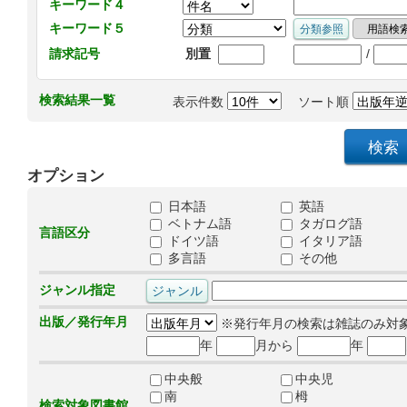
キーワード４
キーワード５
/
請求記号
別置
検索結果一覧
表示件数
ソート順
オプション
日本語
英語
ベトナム語
タガログ語
言語区分
ドイツ語
イタリア語
多言語
その他
ジャンル指定
出版／発行年月
※発行年月の検索は雑誌のみ対
年
月から
年
中央般
中央児
南
栂
検索対象図書館