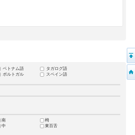
ベトナム語
タガログ語
ポルトガル
スペイン語
南
栂
中
東百舌