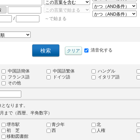
/
～で始まる
清音化する
中国語簡体
中国語繁体
ハングル
フランス語
ドイツ語
イタリア語
その他
象となります。
月まで（西暦、半角数字）
堺市駅
青少年
北
初 芝
西
人権
移動図書館