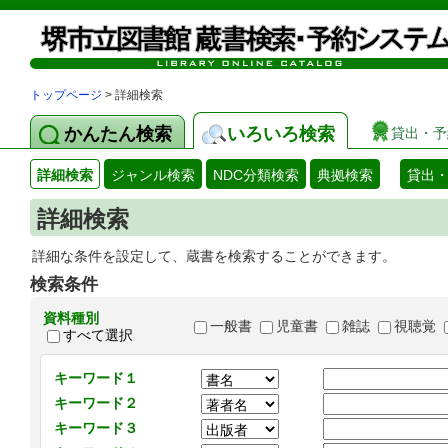
トップページ
> 詳細検索
かんたん検索
いろいろ検索
貸出・予
詳細検索
ジャンル検索
NDC分類検索
典拠検索
貸出
詳細検索
詳細な条件を設定して、蔵書を検索することができます。
検索条件
資料種別
一般書
児童書
雑誌
視聴覚
すべて選択
キーワード１
キーワード２
キーワード３