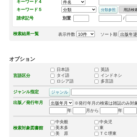
キーワード４
キーワード５
/
請求記号
別置
検索結果一覧
表示件数
ソート順
オプション
日本語
英語
タイ語
インドネシ
言語区分
ロシア語
多言語
ジャンル指定
出版／発行年月
※発行年月の検索は雑誌のみ対
年
月から
年
中央般
中央児
美木多
東
検索対象図書館
美 原
ＴＣ堺東