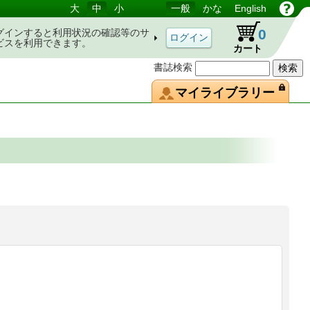
大
中
小
一般
かな
English
0
グインすると利用状況の確認等のサ
ビスを利用できます。
カート
書誌検索
マイライブラリー