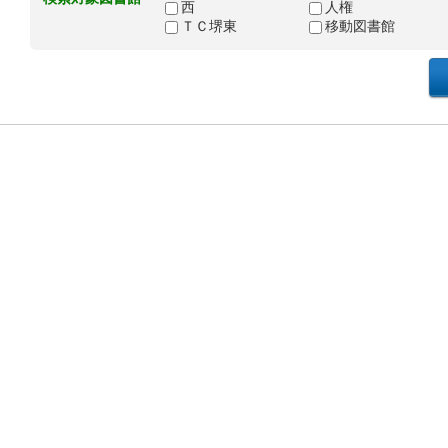
西
人権
ＴＣ堺東
移動図書館