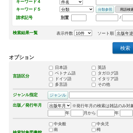
キーワード４
キーワード５
/
請求記号
別置
検索結果一覧
表示件数
ソート順
オプション
日本語
英語
ベトナム語
タガログ語
言語区分
ドイツ語
イタリア語
多言語
その他
ジャンル指定
出版／発行年月
※発行年月の検索は雑誌のみ対
年
月から
年
中央般
中央児
南
栂
検索対象図書館