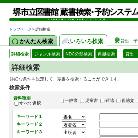
トップページ
> 詳細検索
かんたん検索
いろいろ検索
貸出・予
詳細検索
ジャンル検索
NDC分類検索
典拠検索
貸出
詳細検索
詳細な条件を設定して、蔵書を検索することができます。
検索条件
資料種別
一般書
児童書
雑誌
視聴覚
すべて選択
キーワード１
キーワード２
キーワード３