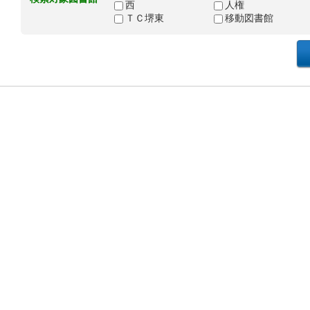
西
人権
ＴＣ堺東
移動図書館