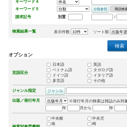
キーワード４
キーワード５
/
請求記号
別置
検索結果一覧
表示件数
ソート順
オプション
日本語
英語
ベトナム語
タガログ語
言語区分
ドイツ語
イタリア語
多言語
その他
ジャンル指定
出版／発行年月
※発行年月の検索は雑誌のみ対
年
月から
年
中央般
中央児
南
栂
検索対象図書館