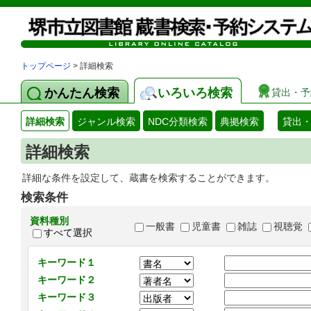
トップページ
> 詳細検索
かんたん検索
いろいろ検索
貸出・予
詳細検索
ジャンル検索
NDC分類検索
典拠検索
貸出
詳細検索
詳細な条件を設定して、蔵書を検索することができます。
検索条件
資料種別
一般書
児童書
雑誌
視聴覚
すべて選択
キーワード１
キーワード２
キーワード３