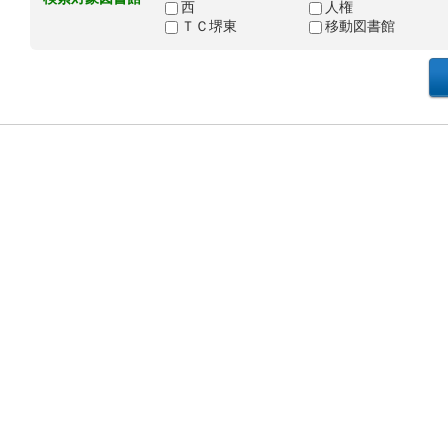
西
人権
ＴＣ堺東
移動図書館