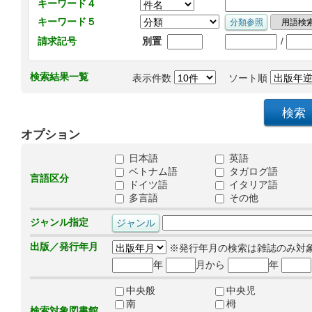
キーワード４
キーワード５
/
請求記号
別置
検索結果一覧
表示件数
ソート順
オプション
日本語
英語
ベトナム語
タガログ語
言語区分
ドイツ語
イタリア語
多言語
その他
ジャンル指定
出版／発行年月
※発行年月の検索は雑誌のみ対
年
月から
年
中央般
中央児
南
栂
検索対象図書館