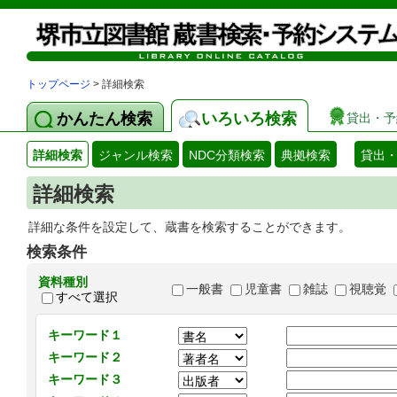
トップページ
> 詳細検索
かんたん検索
いろいろ検索
貸出・予
詳細検索
ジャンル検索
NDC分類検索
典拠検索
貸出
詳細検索
詳細な条件を設定して、蔵書を検索することができます。
検索条件
資料種別
一般書
児童書
雑誌
視聴覚
すべて選択
キーワード１
キーワード２
キーワード３