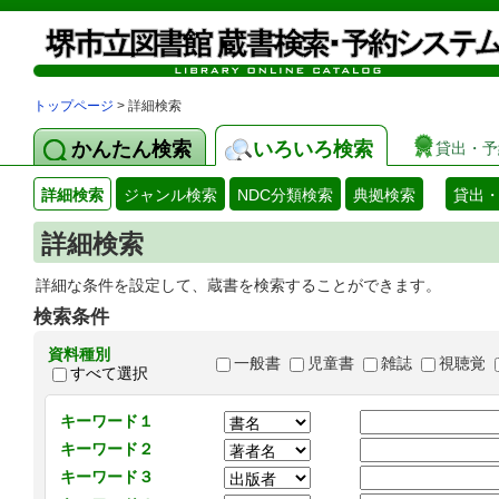
トップページ
> 詳細検索
かんたん検索
いろいろ検索
貸出・予
詳細検索
ジャンル検索
NDC分類検索
典拠検索
貸出
詳細検索
詳細な条件を設定して、蔵書を検索することができます。
検索条件
資料種別
一般書
児童書
雑誌
視聴覚
すべて選択
キーワード１
キーワード２
キーワード３