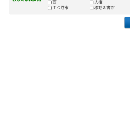
西
人権
ＴＣ堺東
移動図書館