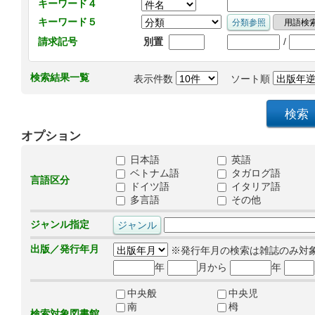
キーワード４
キーワード５
/
請求記号
別置
検索結果一覧
表示件数
ソート順
オプション
日本語
英語
ベトナム語
タガログ語
言語区分
ドイツ語
イタリア語
多言語
その他
ジャンル指定
出版／発行年月
※発行年月の検索は雑誌のみ対
年
月から
年
中央般
中央児
南
栂
検索対象図書館