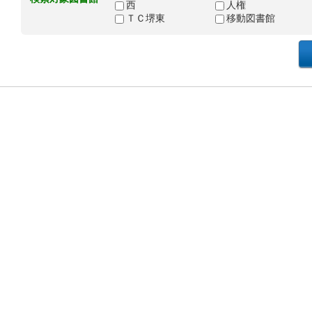
西
人権
ＴＣ堺東
移動図書館