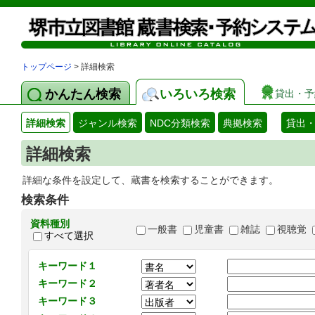
トップページ
> 詳細検索
かんたん検索
いろいろ検索
貸出・予
詳細検索
ジャンル検索
NDC分類検索
典拠検索
貸出
詳細検索
詳細な条件を設定して、蔵書を検索することができます。
検索条件
資料種別
一般書
児童書
雑誌
視聴覚
すべて選択
キーワード１
キーワード２
キーワード３