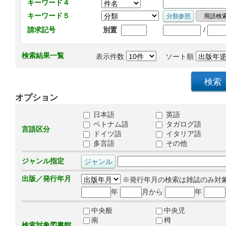
キーワード４
キーワード５
/
請求記号
別置
検索結果一覧
表示件数
ソート順
オプション
日本語
英語
ベトナム語
タガログ語
言語区分
ドイツ語
イタリア語
多言語
その他
ジャンル指定
出版／発行年月
※発行年月の検索は雑誌のみ対
年
月から
年
中央般
中央児
南
栂
検索対象図書館