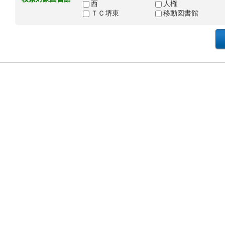
西
人権
ＴＣ堺東
移動図書館