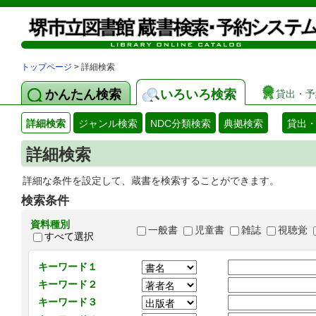
トップページ
> 詳細検索
かんたん検索
いろいろ検索
貸出・予
詳細検索
ジャンル検索
NDC分類検索
典拠検索
貸出
詳細検索
詳細な条件を設定して、蔵書を検索することができます。
検索条件
資料種別
一般書
児童書
雑誌
視聴覚
すべて選択
キーワード１
キーワード２
キーワード３